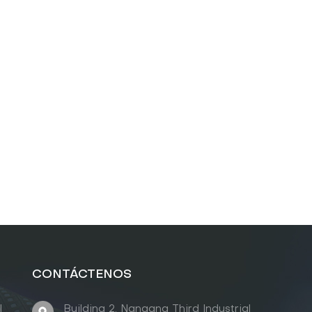
CONTÁCTENOS
l
Building 2, Nangang Third Industrial